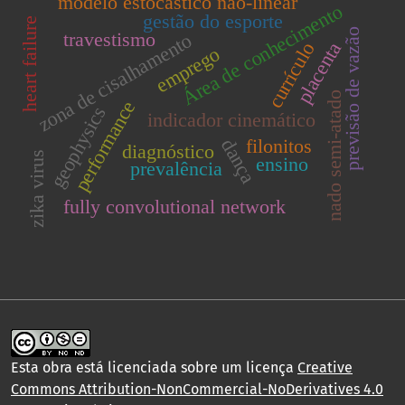
modelo estocástico não-linear
Área de conhecimento
gestão do esporte
heart failure
previsão de vazão
travestismo
zona de cisalhamento
placenta
currículo
emprego
nado semi-atado
performance
geophysics
indicador cinemático
filonitos
dança
diagnóstico
zika virus
ensino
prevalência
fully convolutional network
Esta obra está licenciada sobre um licença
Creative
Commons Attribution-NonCommercial-NoDerivatives 4.0