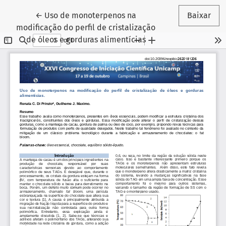
Voltar aos Detalhes do Artigo
←
Uso de monoterpenos na
Baixar
modificação do perfil de cristalização
de óleos e gorduras alimentícias