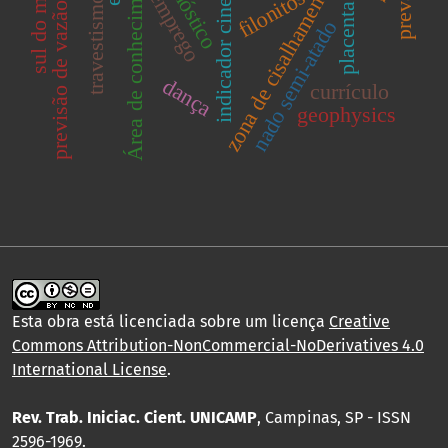
sul do maranhão
indicador cinemático
diagnóstico
Área de conhecimento
zona de cisalhamento
filonitos
emprego
travestismo
previsão de vazão
placenta
nado semi-atado
dança
currículo
geophysics
Esta obra está licenciada sobre um licença
Creative
Commons Attribution-NonCommercial-NoDerivatives 4.0
International License
.
Rev. Trab. Iniciac. Cient. UNICAMP
, Campinas, SP - ISSN
2596-1969.