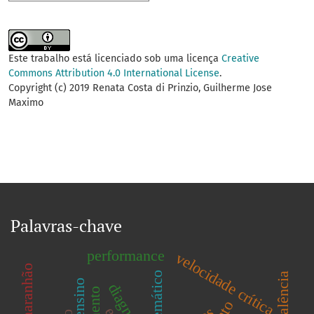
Este trabalho está licenciado sob uma licença
Creative
Commons Attribution 4.0 International License
.
Copyright (c) 2019 Renata Costa di Prinzio, Guilherme Jose
Maximo
Palavras-chave
performance
velocidade crítica
prevalência
ensino