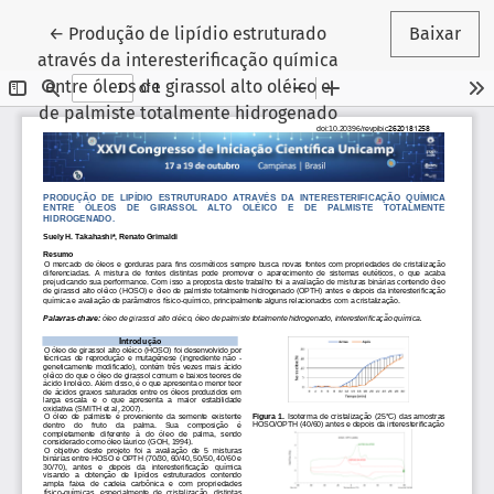
Voltar aos Detalhes do Artigo
←
Produção de lipídio estruturado
Baixar
através da interesterificação química
entre óleos de girassol alto oléico e
de palmiste totalmente hidrogenado