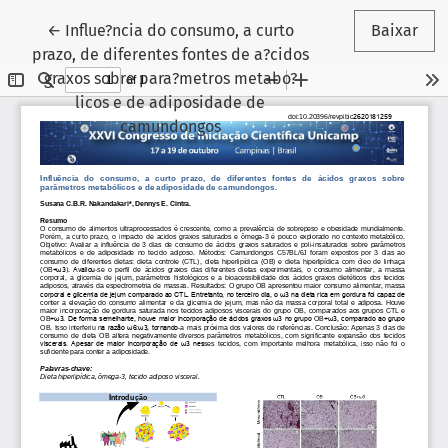
Voltar aos Detalhes do Artigo
←
Influe?ncia do consumo, a curto
Baixar
prazo, de diferentes fontes de a?cidos
graxos sobre para?metros metabo?
licos e de adiposidade de
camundongos