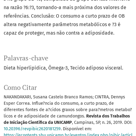
na razão ?6:?3, tornando-a mais próxima dos valores de
referências. Conclusão: O consumo a curto prazo de OB
altera negativamente parâmetros metabólicos e ?3 é
capaz de proteger, mas não contra a adiposidade.
Palavras-chave
Dieta hiperlipídica
Ômega-3
Tecido adiposo visceral.
Como Citar
NAKANDAKARI, Susana Castelo Branco Ramos; CINTRA, Dennys
Esper Correa. Influe?ncia do consumo, a curto prazo, de
diferentes fontes de a?cidos graxos sobre para?metros metabo?
licos e de adiposidade de camundongos.
Revista dos Trabalhos
de Iniciação Científica da UNICAMP
, Campinas, SP, n. 26, 2019. DOI:
10.20396/revpibic2620181259
. Disponível em:
https://econtents.sbu.unicamp.br/eventos/index.php/pibic/articl