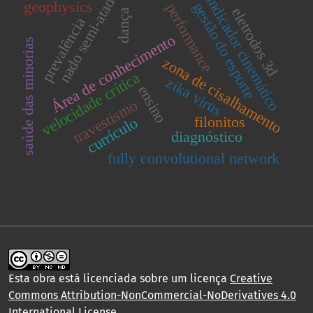
nado semi-atado
indicador cinemático
geophysics
gestão do esporte
performance
eletrodos 3d
dança
prevalência
Área de conhecimento
saúde das minorias
zona de cisalhamento
velocidade crítica
zika virus
ensino
travestismo
filonitos
currículo
diagnóstico
fully convolutional network
Esta obra está licenciada sobre um licença
Creative
Commons Attribution-NonCommercial-NoDerivatives 4.0
International License
.