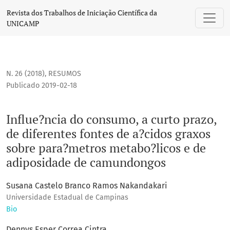
Influe?ncia do consumo, a curto prazo, de diferentes font
Revista dos Trabalhos de Iniciação Científica da
UNICAMP
N. 26 (2018)
,
RESUMOS
Publicado 2019-02-18
Influe?ncia do consumo, a curto prazo,
de diferentes fontes de a?cidos graxos
sobre para?metros metabo?licos e de
adiposidade de camundongos
Susana Castelo Branco Ramos Nakandakari
Universidade Estadual de Campinas
Bio
Dennys Esper Correa Cintra