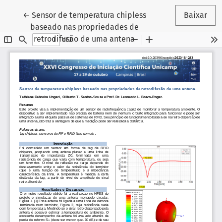
Voltar aos Detalhes do Artigo
←
Sensor de temperatura chipless
Baixar
baseado nas propriedades de
retrodifusão de uma antena