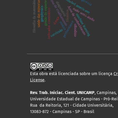
vigorexia
zona de cisalhamento
futebol americano
filosofia da matemática
saúde das minorias
gestão do esporte
diagnóstico
Área de conhecimento
geophysics
nado semi-atado
indicador cinemático
filonitos
machine learning
dança
performance
ensino
emprego
currículo
Esta obra está licenciada sobre um licença
Cr
License
.
Rev. Trab. Iniciac. Cient. UNICAMP
, Campinas, 
Universidade Estadual de Campinas - Pró-Rei
Rua da Reitoria, 121 - Cidade Universitária,
13083-872 - Campinas - SP - Brasil