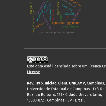
estabilidade.
ocasionalismo
simulação numérica.
impressora 3d
movimento.
literatura
são paulo
são paulo.
tabagismo
ayahuasca
filosofia
miografia de força
redução.
força
scara
ovariectomia
parkour
equisetum giganteum
odontologia
osteoporose pós-menopausa.
Esta obra está licenciada sobre um licença
Cr
License
.
Rev. Trab. Iniciac. Cient. UNICAMP
, Campinas, 
Universidade Estadual de Campinas - Pró-Rei
Rua da Reitoria, 121 - Cidade Universitária,
13083-872 - Campinas - SP - Brasil