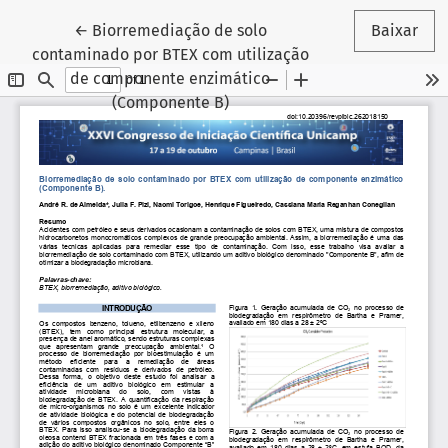
Voltar aos Detalhes do Artigo
←
Biorremediação de solo
Baixar
contaminado por BTEX com utilização
de componente enzimático
(Componente B)