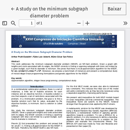
Voltar aos Detalhes do Artigo
←
A study on the minimum subgraph
Baixar
diameter problem