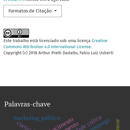
Formatos de Citação
Este trabalho está licenciado sob uma licença
Creative
Commons Attribution 4.0 International License
.
Copyright (c) 2018 Arthur Pratti Dadalto, Fabio Luiz Usberti
Palavras-chave
velocidade crítica
marketing público
emprego
currículo