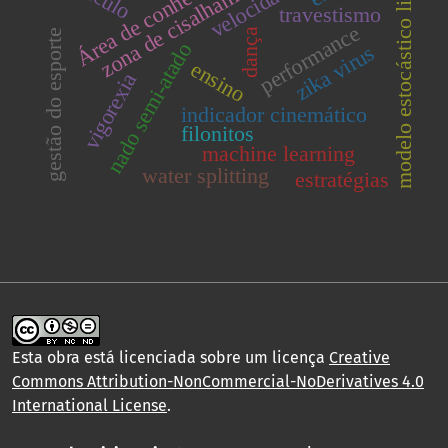
Área de conhecimento
modelo estocástico linear
zona de cisalhamento
travestismo
performance
dança
gestão do esporte
nado semi-atado
zika virus
ensino
vigorexia
indicador cinemático
filonitos
machine learning
water splitting
estratégias
Esta obra está licenciada sobre um licença
Creative
Commons Attribution-NonCommercial-NoDerivatives 4.0
International License
.