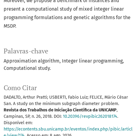
Moreover, we propose a benchmark of instances and
present a computational study of mixed integer linear
programming formulations and genetic algorithms for the
MSDP.
Palavras-chave
Approximation algorithm
Integer linear programming
Computational study.
Como Citar
DADALTO, Arthur Pratti; USBERTI, Fabio Luiz; FELICE, Mário César
San. A study on the minimum subgraph diameter problem.
Revista dos Trabalhos de Iniciação Científica da UNICAMP
,
Campinas, SP, n. 26, 2018. DOI:
10.20396/revpibic262018174
.
Disponível em:
https://econtents.sbu.unicamp.br/eventos/index.php/pibic/articl
e/view/174
. Acesso em: 8 ago. 2026.