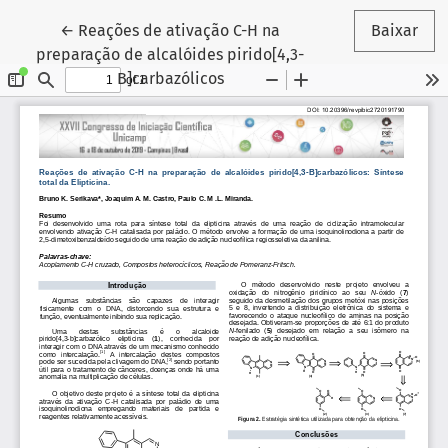
Voltar aos Detalhes do Artigo
←
Reações de ativação C-H na
Baixar
preparação de alcalóides pirido[4,3-
B]carbazólicos