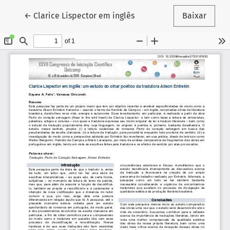
Voltar aos Detalhes do Artigo
←
Clarice Lispector em inglês
Baixar