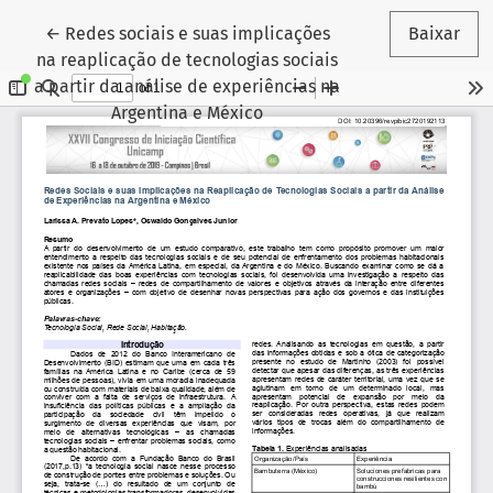
Voltar aos Detalhes do Artigo
←
Redes sociais e suas implicações
Baixar
na reaplicação de tecnologias sociais
a partir da análise de experiências na
Argentina e México