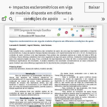
Voltar aos Detalhes do Artigo
←
Impactos esclerométricos em viga
Baixar
de madeira disposta em diferentes
condições de apoio