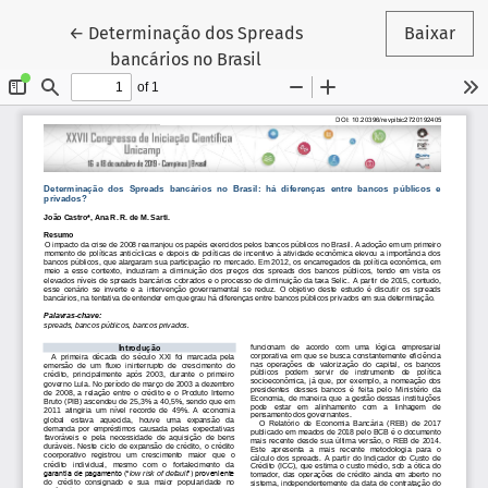
Voltar aos Detalhes do Artigo
←
Determinação dos Spreads
Baixar
bancários no Brasil