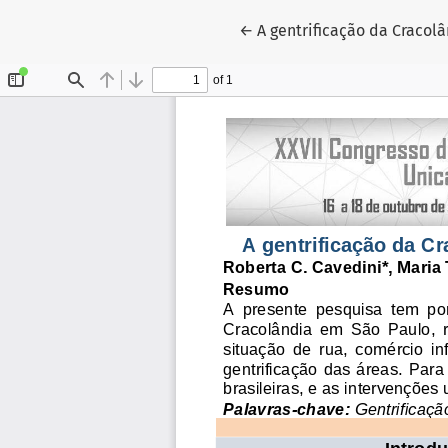
Voltar aos Detalhes do Art
←
A gentrificação da Cracol