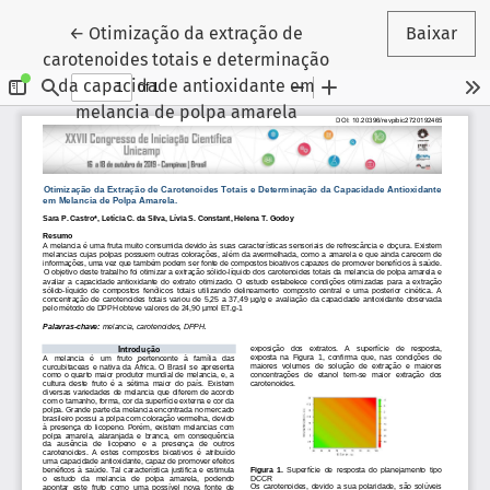
Voltar aos Detalhes do Artigo
←
Otimização da extração de
Baixar
carotenoides totais e determinação
da capacidade antioxidante em
melancia de polpa amarela