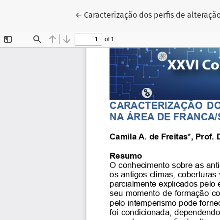
Voltar aos Detalhes do Artigo
←
Caracterização dos perfis de alteraçã