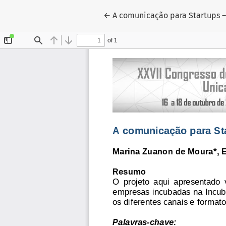
Voltar aos Detalhes do Artigo
←
A comunicação para Startups –