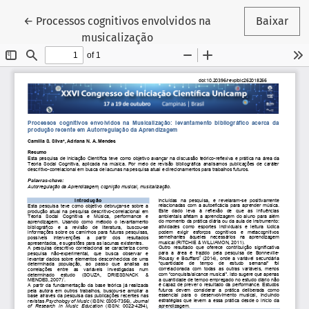
Voltar aos Detalhes do Artigo
←
Processos cognitivos envolvidos na
Baixar
musicalização