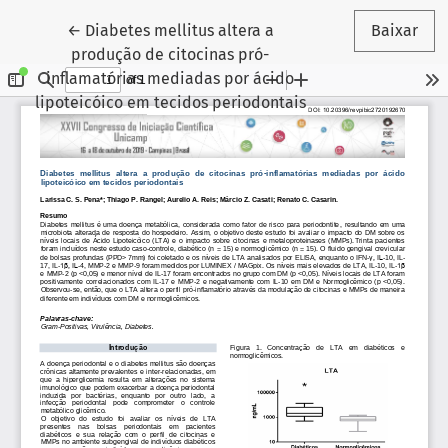
Voltar aos Detalhes do Artigo
←
Diabetes mellitus altera a
Baixar
produção de citocinas pró-
inflamatórias mediadas por ácido
lipoteicóico em tecidos periodontais