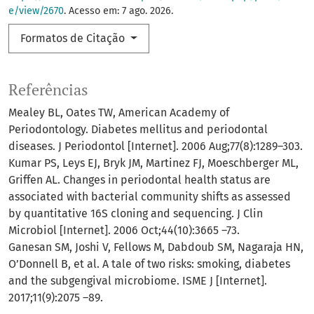
e/view/2670
. Acesso em: 7 ago. 2026.
Formatos de Citação
Referências
Mealey BL, Oates TW, American Academy of
Periodontology. Diabetes mellitus and periodontal
diseases. J Periodontol [Internet]. 2006 Aug;77(8):1289–303.
Kumar PS, Leys EJ, Bryk JM, Martinez FJ, Moeschberger ML,
Griffen AL. Changes in periodontal health status are
associated with bacterial community shifts as assessed
by quantitative 16S cloning and sequencing. J Clin
Microbiol [Internet]. 2006 Oct;44(10):3665 –73.
Ganesan SM, Joshi V, Fellows M, Dabdoub SM, Nagaraja HN,
O’Donnell B, et al. A tale of two risks: smoking, diabetes
and the subgengival microbiome. ISME J [Internet].
2017;11(9):2075 –89.