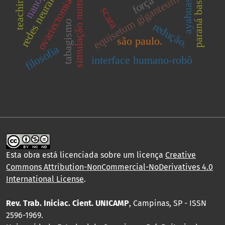
simulação numérica.
ayahuasca
paraná basin.
equisetum giganteum
força
ovariectomia
scara
tabagismo
redução.
são paulo.
filosofia
interface humano-robô
Esta obra está licenciada sobre um licença
Creative
Commons Attribution-NonCommercial-NoDerivatives 4.0
International License
.
Rev. Trab. Iniciac. Cient. UNICAMP
, Campinas, SP - ISSN
2596-1969.