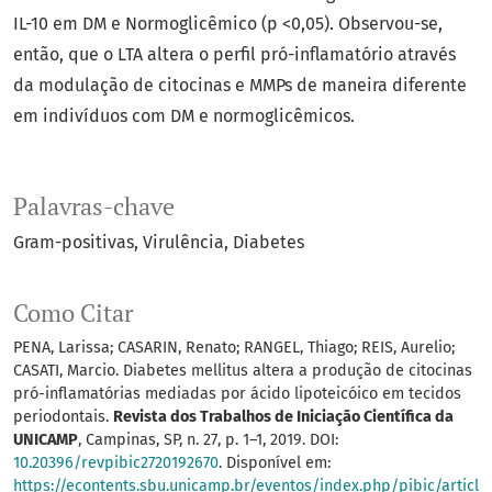
IL-10 em DM e Normoglicêmico (p <0,05). Observou-se,
então, que o LTA altera o perfil pró-inflamatório através
da modulação de citocinas e MMPs de maneira diferente
em indivíduos com DM e normoglicêmicos.
Palavras-chave
Gram-positivas
Virulência
Diabetes
Como Citar
PENA, Larissa; CASARIN, Renato; RANGEL, Thiago; REIS, Aurelio;
CASATI, Marcio. Diabetes mellitus altera a produção de citocinas
pró-inflamatórias mediadas por ácido lipoteicóico em tecidos
periodontais.
Revista dos Trabalhos de Iniciação Científica da
UNICAMP
, Campinas, SP, n. 27, p. 1–1, 2019. DOI:
10.20396/revpibic2720192670
. Disponível em:
https://econtents.sbu.unicamp.br/eventos/index.php/pibic/articl