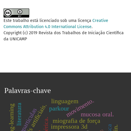
Este trabalho está licenciado sob uma licença
Creative
Commons Attribution 4.0 International License
.
Copyright (c) 2019 Revista dos Trabalhos de Iniciação Científica
da UNICAMP
Palavras-chave
movimento.
linguagem
redes neurais artificiais.
literatura
teaching-learning
parkour
nanoparticulas
mucosa oral.
miografia de força
impressora 3d