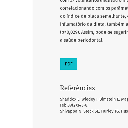
com 57 voluntários analisou o ín
correlacionando com os parâmet
do índice de placa semelhante, 
inflamatório da dieta, também
(p=0,029). Assim, pode-se sugeri
a saúde periodontal.
PDF
Referências
Shaddox L, Wiedey J, Bimstein E, Magn
Feb;89(2):143-8.
Shivappa N, Steck SE, Hurley TG, Huss