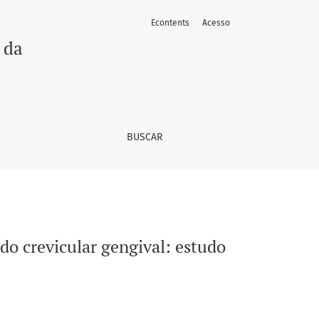
Econtents
Acesso
nslacional
 da
BUSCAR
ido crevicular gengival: estudo