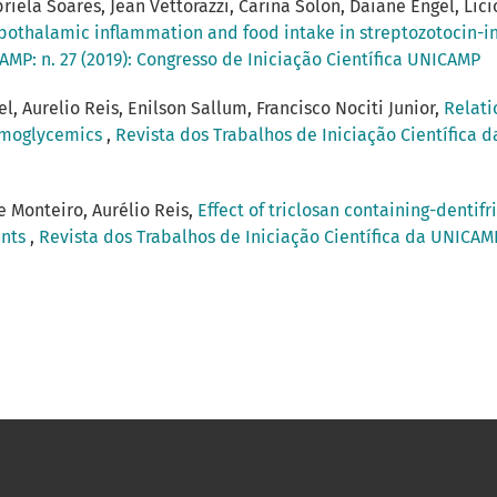
ela Soares, Jean Vettorazzi, Carina Solon, Daiane Engel, Lici
pothalamic inflammation and food intake in streptozotocin-
AMP: n. 27 (2019): Congresso de Iniciação Científica UNICAMP
, Aurelio Reis, Enilson Sallum, Francisco Nociti Junior,
Relati
ormoglycemics
,
Revista dos Trabalhos de Iniciação Científica d
e Monteiro, Aurélio Reis,
Effect of triclosan containing-dentif
ents
,
Revista dos Trabalhos de Iniciação Científica da UNICAMP: