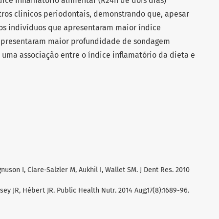
dice inflamatório alimentar (R24h de dois dias)
ros clinicos periodontais, demonstrando que, apesar
os indivíduos que apresentaram maior índice
 apresentaram maior profundidade de sondagem
r uma associação entre o índice inflamatório da dieta e
uson I, Clare-Salzler M, Aukhil I, Wallet SM. J Dent Res. 2010
ey JR, Hébert JR. Public Health Nutr. 2014 Aug;17(8):1689-96.