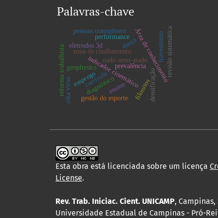
Palavras-chave
revisão sistemática
Área de conhecimento
pessoas transgênero
travestismo
performance
dança
eletrodos 3d
reforma trabalhista
zona de cisalhamento
indicador cinemático
nado semi-atado
prevalência
geophysics
densificação
emprego
currículo
diagnóstico
zika virus
filonitos
ensino
gestão do esporte
Esta obra está licenciada sobre um licença
Cr
License
.
Rev. Trab. Iniciac. Cient. UNICAMP
, Campinas, 
Universidade Estadual de Campinas - Pró-Rei