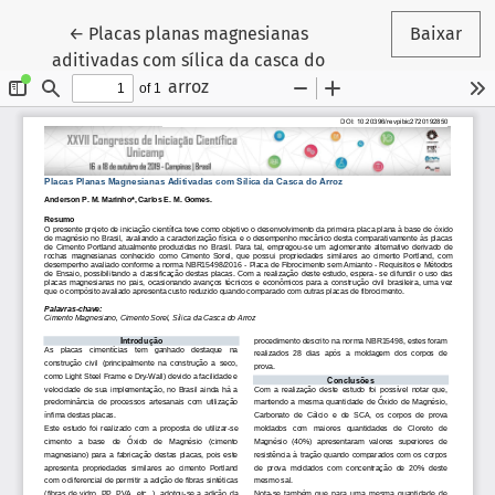
Voltar aos Detalhes do Artigo
←
Placas planas magnesianas
Baixar
aditivadas com sílica da casca do
arroz