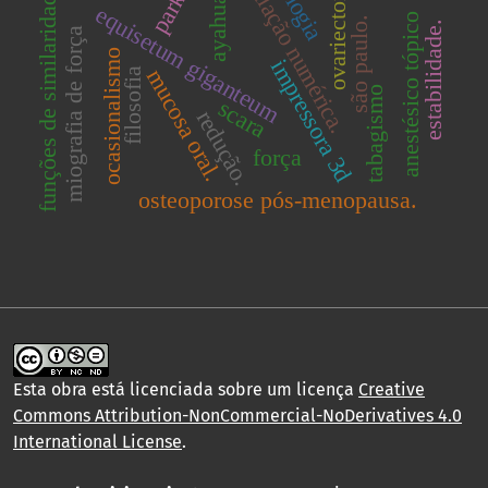
simulação numérica.
ayahuasca
ovariectomia
funções de similaridade
equisetum giganteum
anestésico tópico
são paulo.
estabilidade.
miografia de força
ocasionalismo
impressora 3d
mucosa oral.
filosofia
tabagismo
scara
redução.
força
osteoporose pós-menopausa.
Esta obra está licenciada sobre um licença
Creative
Commons Attribution-NonCommercial-NoDerivatives 4.0
International License
.