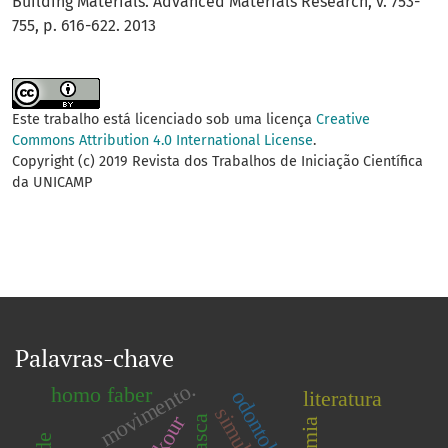
Building Materials. Advanced Materials Research, v. 753-
755, p. 616-622. 2013
Este trabalho está licenciado sob uma licença
Creative
Commons Attribution 4.0 International License
.
Copyright (c) 2019 Revista dos Trabalhos de Iniciação Científica
da UNICAMP
Palavras-chave
movimento.
homo faber
odontologia
literatura
parkour