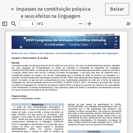
Voltar aos Detalhes do Artigo
←
Impasses na constituição psíquica
Baixar
e seus efeitos na linguagem