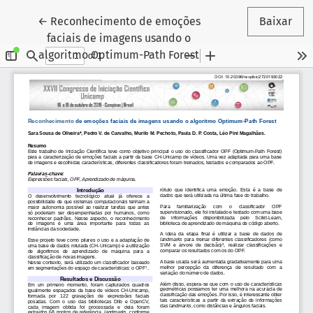
Voltar aos Detalhes do Artigo
←
Reconhecimento de emoções
Baixar
faciais de imagens usando o
algoritmo Optimum-Path Forest