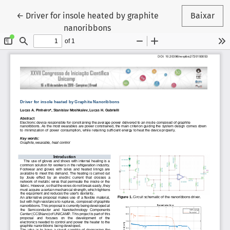
Voltar aos Detalhes do Artigo
←
Driver for insole heated by graphite
Baixar
nanoribbons