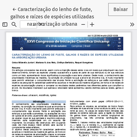
Voltar aos Detalhes do Artigo
←
Caracterização do lenho de fuste,
Baixar
galhos e raízes de espécies utilizadas
na arborização urbana