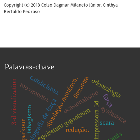
Copyright (c) 2018 Celso Dagmar Milaneto Júnior, Cinthya
Bertoldo Pedroso
Palavras-chave
catolicismo.
literatura
simulação numérica.
odontologia
3-d visualization
movimento.
ocasionalismo
força
miografia de força
impressora 3d
ayahuasca
tabagismo
equisetum giganteum
scara
parkour
redução.