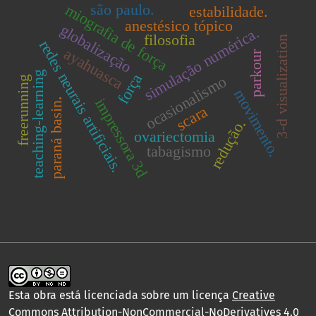
são paulo.
miografia de força
estabilidade.
anestésico tópico
globalização
simulação numérica.
filosofia
3-d visualization
redes neurais artificiais.
ayahuasca
parkour
teaching-learning
força
ocasionalismo
freerunning
movimento.
impressora 3d
paraná basin.
scara
redução.
ovariectomia
tabagismo
Esta obra está licenciada sobre um licença
Creative
Commons Attribution-NonCommercial-NoDerivatives 4.0