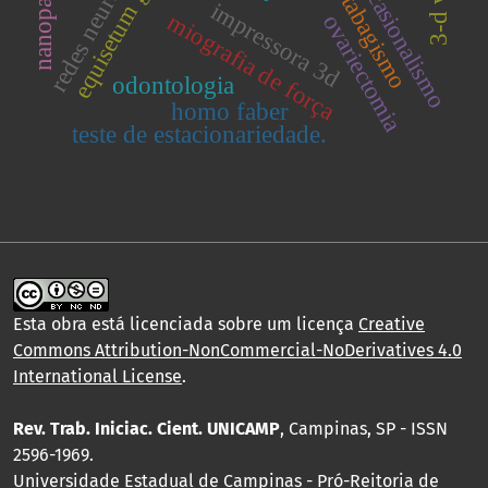
equisetum giganteum
ocasionalismo
tabagismo
impressora 3d
miografia de força
ovariectomia
odontologia
homo faber
teste de estacionariedade.
Esta obra está licenciada sobre um licença
Creative
Commons Attribution-NonCommercial-NoDerivatives 4.0
International License
.
Rev. Trab. Iniciac. Cient. UNICAMP
, Campinas, SP - ISSN
2596-1969.
Universidade Estadual de Campinas - Pró-Reitoria de