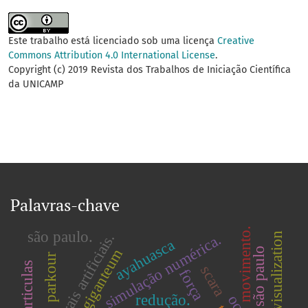
Este trabalho está licenciado sob uma licença
Creative
Commons Attribution 4.0 International License
.
Copyright (c) 2019 Revista dos Trabalhos de Iniciação Científica
da UNICAMP
Palavras-chave
movimento.
são paulo.
redes neurais artificiais.
3-d visualization
simulação numérica.
ayahuasca
são paulo
parkour
nanoparticulas
scara
força
redução.