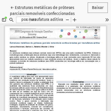
Voltar aos Detalhes do Artigo
←
Estruturas metálicas de próteses
Baixar
parciais removíveis confeccionadas
por manufatura aditiva