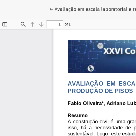
Voltar aos Detalhes do Artigo
←
Avaliação em escala laboratorial e r