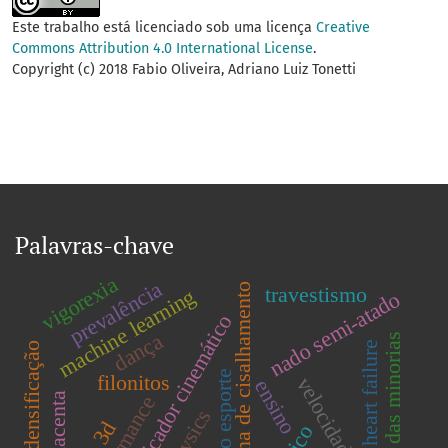
Este trabalho está licenciado sob uma licença
Creative
Commons Attribution 4.0 International License
.
Copyright (c) 2018 Fabio Oliveira, Adriano Luiz Tonetti
Palavras-chave
vigorexia
prevalência
zona de cisalhamento
travestismo
machine learning
nado semi-atado
indicador cinemático
dança
saúde das minorias
heart failure
densificação
gestão do esporte
filonitos
velocidade crítica
ensino
placenta
performance