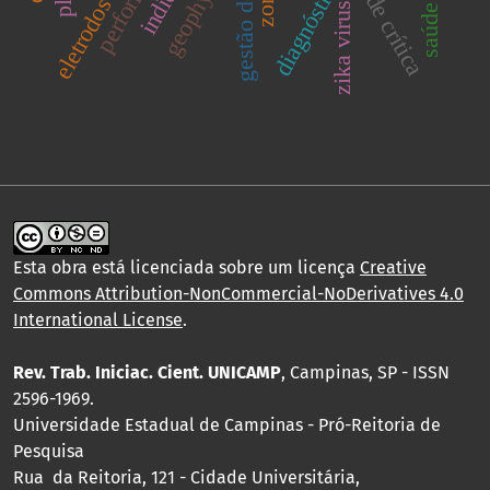
geophysics
eletrodos 3d
diagnóstico
zika virus
Esta obra está licenciada sobre um licença
Creative
Commons Attribution-NonCommercial-NoDerivatives 4.0
International License
.
Rev. Trab. Iniciac. Cient. UNICAMP
, Campinas, SP - ISSN
2596-1969.
Universidade Estadual de Campinas - Pró-Reitoria de
Pesquisa
Rua da Reitoria, 121 - Cidade Universitária,