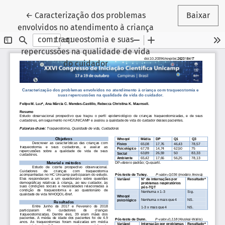
Voltar aos Detalhes do Artigo
←
Caracterização dos problemas
Baixar
envolvidos no atendimento à criança
com traqueostomia e suas
repercussões na qualidade de vida
do cuidador