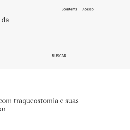
Econtents
Acesso
es na qualidade de vida do cuidador
 da
BUSCAR
 com traqueostomia e suas
or