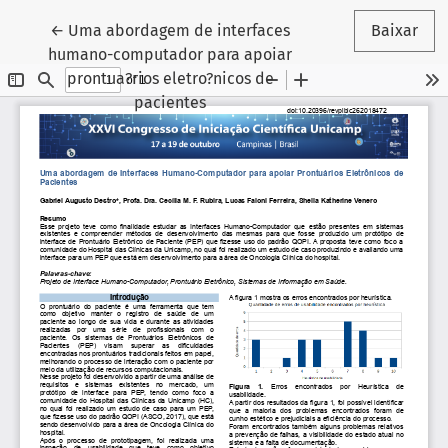
Voltar aos Detalhes do Artigo
←
Uma abordagem de interfaces
Baixar
humano-computador para apoiar
prontua?rios eletro?nicos de
pacientes