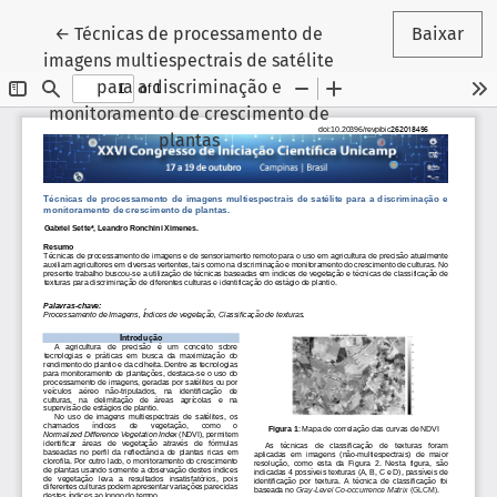
Voltar aos Detalhes do Artigo
←
Técnicas de processamento de
Baixar
imagens multiespectrais de satélite
para a discriminação e
monitoramento de crescimento de
plantas