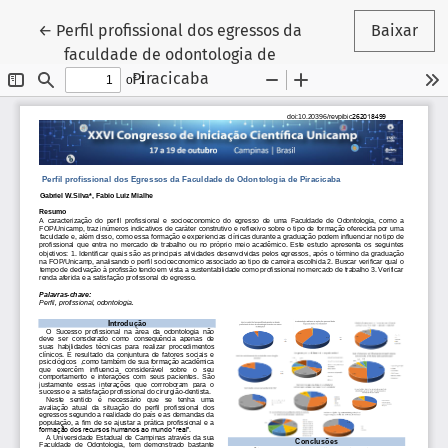
Voltar aos Detalhes do Artigo
←
Perfil profissional dos egressos da
Baixar
faculdade de odontologia de
Piracicaba