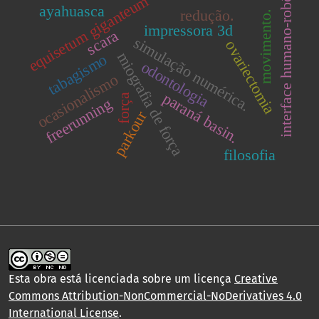
equisetum giganteum
interface humano-robô
ayahuasca
redução.
movimento.
impressora 3d
scara
simulação numérica.
ovariectomia
miografia de força
tabagismo
odontologia
ocasionalismo
paraná basin.
força
freerunning
parkour
filosofia
Esta obra está licenciada sobre um licença
Creative
Commons Attribution-NonCommercial-NoDerivatives 4.0
International License
.