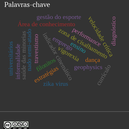
Palavras-chave
gestão do esporte
velocidade crítica
diagnóstico
Área de conhecimento
performance
zona de cisalhamento
nado semi-atado
saúde das minorias
indicador cinemático
travestismo
emprego
ensino
universitários
informalidade
vigorexia
filonitos
dança
currículo
geophysics
estratégias
zika virus