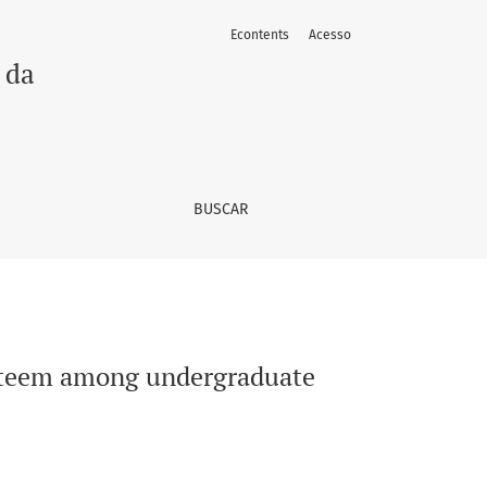
Econtents
Acesso
in dentistry
 da
BUSCAR
f-esteem among undergraduate