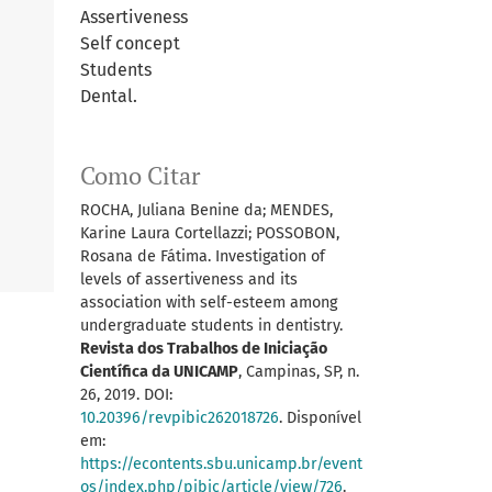
Assertiveness
Self concept
Students
Dental.
Como Citar
ROCHA, Juliana Benine da; MENDES,
Karine Laura Cortellazzi; POSSOBON,
Rosana de Fátima. Investigation of
levels of assertiveness and its
association with self-esteem among
undergraduate students in dentistry.
Revista dos Trabalhos de Iniciação
Científica da UNICAMP
, Campinas, SP, n.
26, 2019. DOI:
10.20396/revpibic262018726
. Disponível
em:
https://econtents.sbu.unicamp.br/event
os/index.php/pibic/article/view/726
.