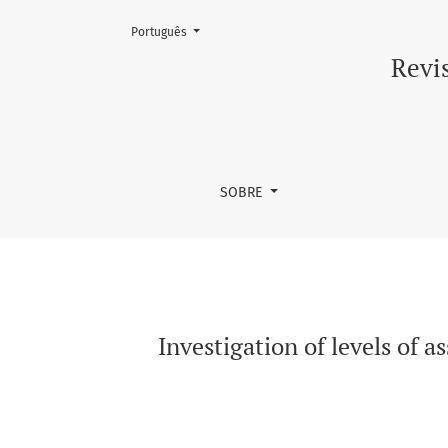
Mudar o idioma. O atual é:
Português
Investigation of levels of assertiveness and 
Revis
SOBRE
Investigation of levels of 