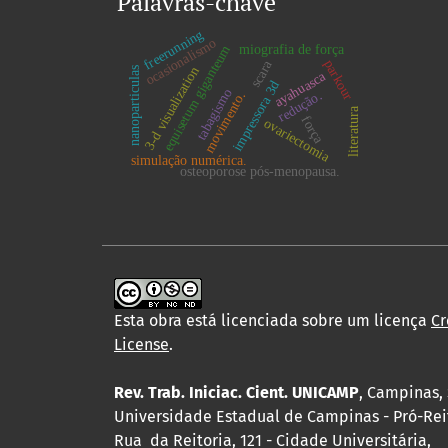
Palavras-chave
freerunning
ocasionalismo
miografia de força
equisetum giganteum
parkour
scara
3-d visualization
nanoparticulas
ayahuasca
impressora 3d
tabagismo
redução.
movimento.
literatura
força
ovariectomia
simulação numérica.
osteoporose pós-menopausa.
Esta obra está licenciada sobre um licença
Cr
License
.
Rev. Trab. Iniciac. Cient. UNICAMP
, Campinas, 
Universidade Estadual de Campinas - Pró-Rei
Rua da Reitoria, 121 - Cidade Universitária,