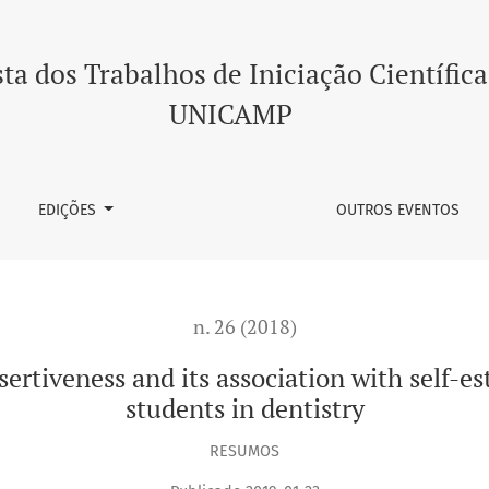
its association with self-esteem among undergraduate students 
ta dos Trabalhos de Iniciação Científica
UNICAMP
EDIÇÕES
OUTROS EVENTOS
n. 26 (2018)
assertiveness and its association with sel
students in dentistry
RESUMOS