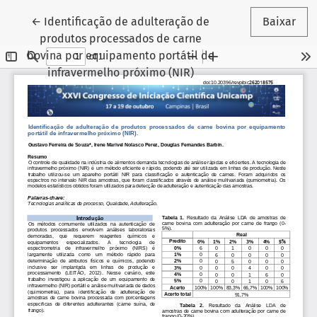
Voltar aos Detalhes do Artigo
←
Identificação de adulteração de
Baixar
produtos processados de carne
bovina por equipamento portátil de
infravermelho próximo (NIR)