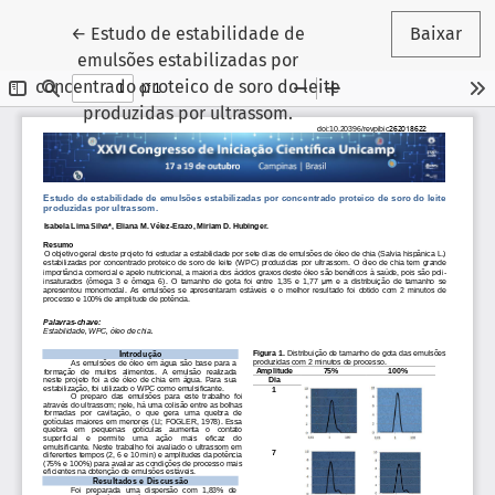
Voltar aos Detalhes do Artigo
←
Estudo de estabilidade de
Baixar
emulsões estabilizadas por
concentrado proteico de soro do leite
produzidas por ultrassom.