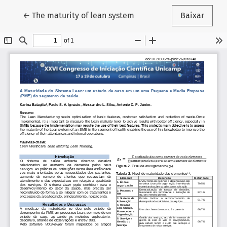
Voltar aos Detalhes do Artigo
←
The maturity of lean system
Baixar