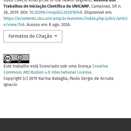
sized (SMEs) enterprise of the health segment.
Revista dos
Trabalhos de Iniciação Científica da UNICAMP
, Campinas, SP, n.
26, 2019. DOI:
10.20396/revpibic262018748
. Disponível em:
https://econtents.sbu.unicamp.br/eventos/index.php/pibic/articl
e/view/748
. Acesso em: 8 ago. 2026.
Formatos de Citação
Este trabalho está licenciado sob uma licença
Creative
Commons Attribution 4.0 International License
.
Copyright (c) 2019 Karina Bataglia, Paulo Sergio de Arruda
Ignacio