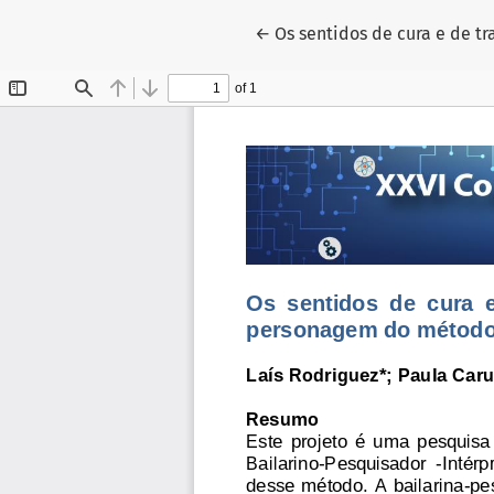
Voltar aos Detalhes do Arti
←
Os sentidos de cura e de t